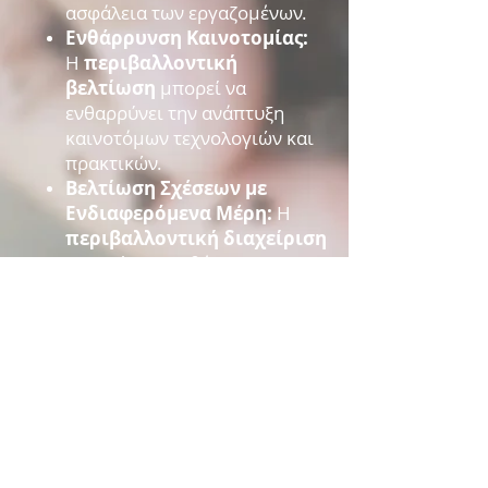
ασφάλεια των εργαζομένων.
Ενθάρρυνση Καινοτομίας:
Η
περιβαλλοντική
βελτίωση
μπορεί να
ενθαρρύνει την ανάπτυξη
καινοτόμων τεχνολογιών και
πρακτικών.
Βελτίωση Σχέσεων με
Ενδιαφερόμενα Μέρη:
Η
περιβαλλοντική διαχείριση
μπορεί να βοηθήσει στη
βελτίωση των σχέσεων με
πελάτες, προμηθευτές,
εργαζομένους και άλλα
ενδιαφερόμενα μέρη, καθώς
δείχνει τη δέσμευση της
εταιρείας προς την
περιβαλλοντική αειφορία.
Εφαρμογή της
αειφορίας
στη