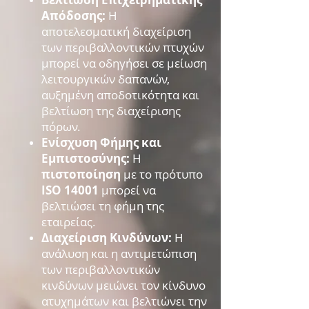
Απόδοσης:
Η
αποτελεσματική διαχείριση
των περιβαλλοντικών πτυχών
μπορεί να οδηγήσει σε μείωση
λειτουργικών δαπανών,
αυξημένη αποδοτικότητα και
βελτίωση της διαχείρισης
πόρων.
Ενίσχυση Φήμης και
Εμπιστοσύνης:
Η
πιστοποίηση
με το πρότυπο
ISO 14001
μπορεί να
βελτιώσει τη φήμη της
εταιρείας.
Διαχείριση Κινδύνων:
Η
ανάλυση και η αντιμετώπιση
των περιβαλλοντικών
κινδύνων μειώνει τον κίνδυνο
ατυχημάτων και βελτιώνει την