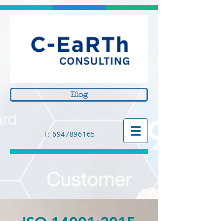
Blog
Τ: 6947896165