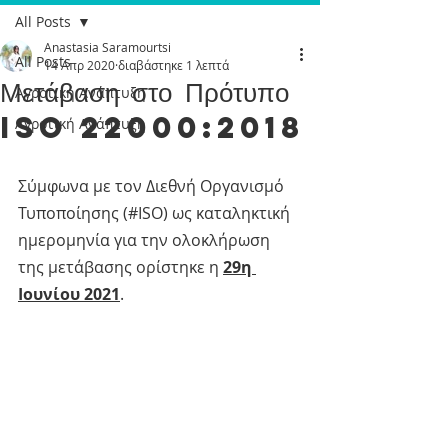
All Posts
Anastasia Saramourtsi
All Posts
14 Απρ 2020
διαβάστηκε 1 λεπτά
Μετάβαση στο Πρότυπο
Αγροτική Ανάπτυξη
ISO 22000:2018
Αγροτική Ανάπτυξη
Σύμφωνα με τον Διεθνή Οργανισμό 
Τυποποίησης (#ISO) ως καταληκτική 
ημερομηνία για την ολοκλήρωση 
της μετάβασης ορίστηκε η 
29η 
Ιουνίου 2021
.