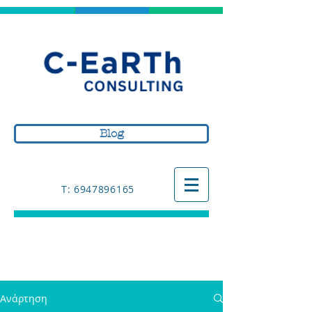
Blog
Τ: 6947896165
Ανάρτηση