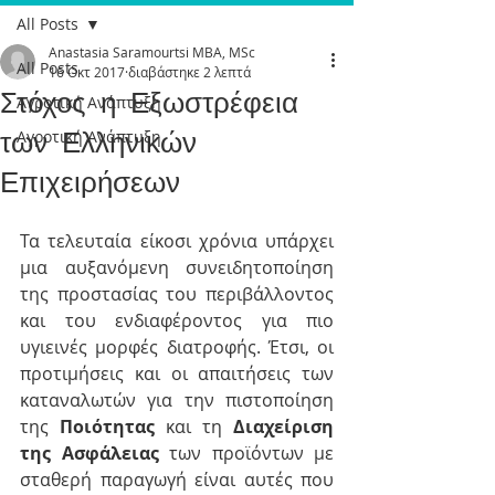
All Posts
Anastasia Saramourtsi MBA, MSc
All Posts
16 Οκτ 2017
διαβάστηκε 2 λεπτά
Στόχος η Εξωστρέφεια
Αγροτική Ανάπτυξη
των Ελληνικών
Αγροτική Ανάπτυξη
Επιχειρήσεων
Τα τελευταία είκοσι χρόνια υπάρχει 
μια αυξανόμενη συνειδητοποίηση 
της προστασίας του περιβάλλοντος 
και του ενδιαφέροντος για πιο 
υγιεινές μορφές διατροφής. Έτσι, οι 
προτιμήσεις και οι απαιτήσεις των 
καταναλωτών για την πιστοποίηση 
της 
Ποιότητας
 και τη 
Διαχείριση 
της Ασφάλειας
 των προϊόντων με 
σταθερή παραγωγή είναι αυτές που 