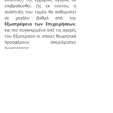
επιβραδυνθεί. Ως εκ τούτου, η 
ανάπτυξη του τομέα θα καθοριστεί 
σε μεγάλο βαθμό από την 
Εξωστρέφεια των Επιχειρήσεων
, 
και πιο συγκεκριμένα από τις αγορές 
του Εξωτερικού οι οποίες θεωρητικά 
προσφέρουν απεριόριστες 
δυνατότητες.
#Quality
#exports
#Ποιότητα
#Συστληματαποιότητας
#συστήματαΑσφάλειαςΤροφίμων
#Εξωστρέφεια