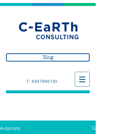
Blog
Τ: 6947896165
Ανάρτηση