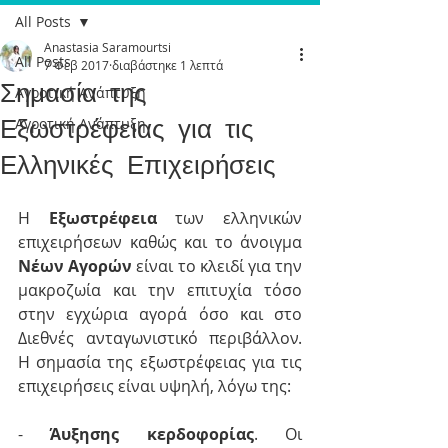
All Posts
Anastasia Saramourtsi
All Posts
7 Φεβ 2017
διαβάστηκε 1 λεπτά
Σημασία της
Αγροτική Ανάπτυξη
Εξωστρέφειας για τις
Αγροτική Ανάπτυξη
Ελληνικές Επιχειρήσεις
Η
 Eξωστρέφεια
 των ελληνικών 
επιχειρήσεων καθώς και το άνοιγμα 
Nέων Αγορών
 είναι το κλειδί για την 
μακροζωία και την επιτυχία τόσο 
στην εγχώρια αγορά όσο και στο 
Διεθνές ανταγωνιστικό περιβάλλον. 
Η σημασία της εξωστρέφειας για τις 
επιχειρήσεις είναι υψηλή, λόγω της:
- 
Άυξησης κερδοφορίας
. Οι 