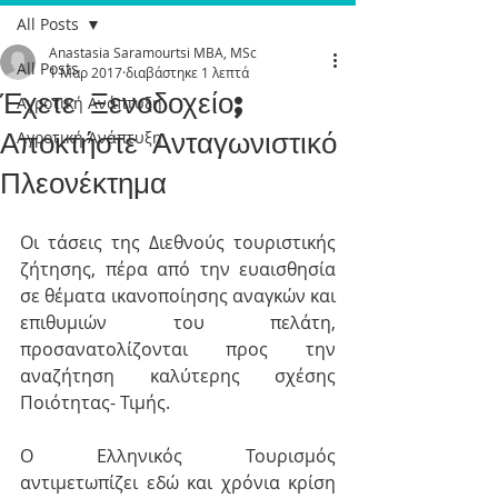
All Posts
Anastasia Saramourtsi MBA, MSc
All Posts
1 Μαρ 2017
διαβάστηκε 1 λεπτά
Έχετε Ξενοδοχείο;
Αγροτική Ανάπτυξη
Αποκτήστε Ανταγωνιστικό
Αγροτική Ανάπτυξη
Πλεονέκτημα
Οι τάσεις της Διεθνούς τουριστικής 
ζήτησης, πέρα από την ευαισθησία 
σε θέματα ικανοποίησης αναγκών και 
επιθυμιών του πελάτη, 
προσανατολίζονται προς την 
αναζήτηση καλύτερης σχέσης 
Ποιότητας- Τιμής.
Ο Ελληνικός Τουρισμός 
αντιμετωπίζει εδώ και χρόνια κρίση 