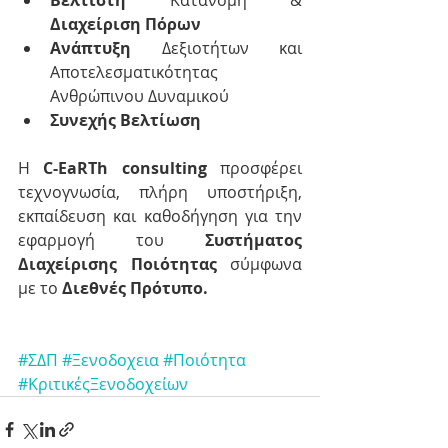
Διαχείριση Πόρων
Ανάπτυξη
 Δεξιοτήτων και 
Αποτελεσματικότητας 
Ανθρώπινου Δυναμικού  
Συνεχής Βελτίωση
Η 
C-EaRTh consulting
 προσφέρει 
τεχνογνωσία, πλήρη υποστήριξη, 
εκπαίδευση και καθοδήγηση για την 
εφαρμογή του 
Συστήματος 
Διαχείρισης Ποιότητας
 σύμφωνα 
με το 
Διεθνές Πρότυπο.
#ΣΔΠ
#Ξενοδοχεια
#Ποιότητα
#ΚριτικέςΞενοδοχείων