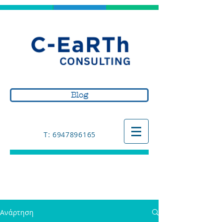
Blog
Τ: 6947896165
Ανάρτηση