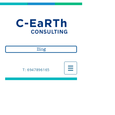
Blog
Τ: 6947896165