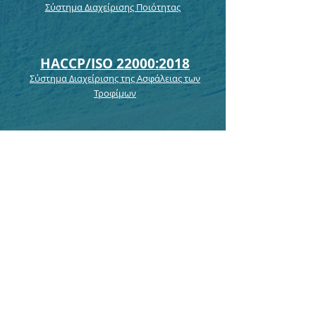
Σύστημα Διαχείρισης Π
οιότητας
HACCP/ISO 22000:2018
Σύστημα Διαχείρισης της Ασφάλειας των
Τροφίμων
ISO 14001:2015
Σύστημα Διαχείρισης Περιβάλλοντος
Υ.Α. 4822/2025
Σύστημα Διαχείρισης Ποιότητας για
Ιατροτεχνολογικά Προϊόντα
ISO 45001:2018